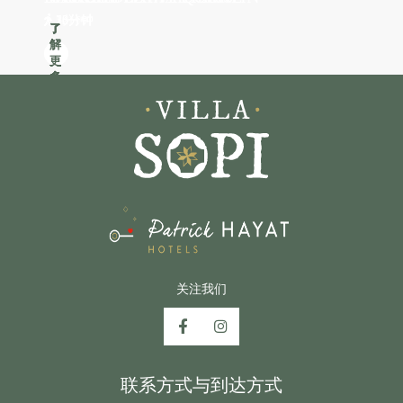
13分钟
10分钟
5分钟
18分钟
22分钟
了
了
了
了
了
解
解
解
解
解
更
更
更
更
更
多
多
多
多
多
关注我们
联系方式与到达方式