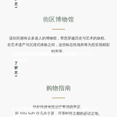
更
更
更
更
更
更
更
更
更
更
多
多
多
多
多
多
多
多
多
多
首页
街区博物馆
公寓
服务
该街区拥有众多迷人的博物馆，带您穿越历史与艺术的旅程。
图库
在艺术遗产与沉浸式体验之间，这些标志性场所将为您呈现精彩
活动
的发现。
MUSÉE GRÉVIN
MUSÉE GUSTAVE MOREAU
MUSÉE DE MONTMARTRE
MUSÉE DU PARFUM FRAGONARD
PARADOX MUSEUM
优惠
17分钟
15分钟
17分钟
23分钟
21分钟
了
了
了
了
了
联系方式与交通信息
解
解
解
解
解
预订
更
更
更
更
更
多
多
多
多
多
+33 1 89 89 12 33
购物指南
轻松快捷地抵达巴黎顶级商店。
LES RUE DE PROVENCE ET RUE DU
LE PRINTEMPS ET LES GALERIES
距 Villa SoPi 仅几步之遥，尽享时尚之都的必访之地。
MARCHÉ SAINT QUENTIN
MARCHÉ SAINT PIERRE
LA RUE DES MARTYRS
HAVRE
LAFAYETTE