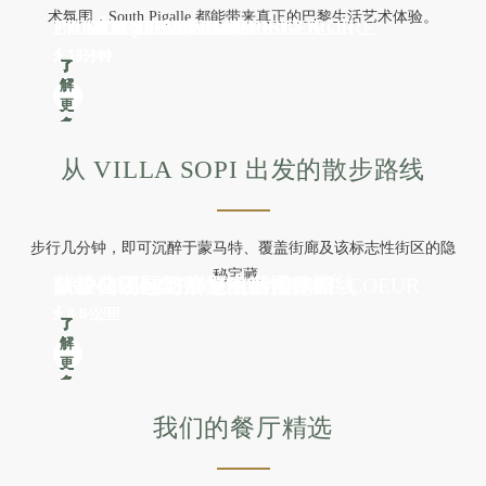
术氛围，South Pigalle 都能带来真正的巴黎生活艺术体验。
LA RUE DES MARTYRS
LE MOULIN ROUGE
LA RUE LEPIC
BASILIQUE DU SACRÉ-COEUR
L'OPÉRA GARNIER
THÉÂTRE SAINT-GEORGES
THÉÂTRE DES FOLIES BERGÈRE
THÉÂTRE FONTAINE
5分钟
15分钟
17分钟
15分钟
15分钟
13分钟
12分钟
12分钟
了
了
了
了
了
了
了
了
解
解
解
解
解
解
解
解
更
更
更
更
更
更
更
更
多
多
多
多
多
多
多
多
从 VILLA SOPI 出发的散步路线
步行几分钟，即可沉醉于蒙马特、覆盖街廊及该标志性街区的隐
秘宝藏。
MONTMARTRE ET LE SACRÉ-COEUR
LES GRANDS BOULEVARDS
新雅典街区与浪漫生活博物馆
从圣马丁运河到皇家宫殿花园
蒙梭公园与巴蒂尼奥勒慢跑路线
4.8公里
3.8公里
3.7 公里
5.6 公里
6.5 公里
了
了
了
了
了
解
解
解
解
解
更
更
更
更
更
多
多
多
多
多
我们的餐厅精选