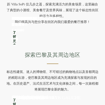
距 Villa SoPi 仅几步之遥，探索充满活力的美食场景，这里融合
了典型的小酒馆、美食餐厅及世界风味，展现了这个标志性街区
的活力与多样性。
DAME
CUISINE
EVI EVANE
MAMICHE
CHENAPAN
SCARPETTA
BOULANGERIE LÉONIE
LE PANTRUCHE
MINORE
PEPPE
CAILLEBOTTE
THE CRYING TIGER
ABRI SOBA
FAUBOURG DAIMANT
我们很高兴与您分享在街区内我们最爱的餐厅推荐！
法国菜
法国菜
希腊餐外卖
面包店
法国菜
意大利菜
面包店
法国菜
法国菜
意大利菜
法国菜
泰国菜
日本料理
素食
1分钟
2分钟
2分钟
2分钟
3分钟
4分钟
4分钟
5分钟
5分钟
6分钟
9分钟
6分钟
12分钟
15分钟
了
了
了
了
了
了
了
了
了
了
了
了
了
了
解
解
解
解
解
解
解
解
解
解
解
解
解
解
更
更
更
更
更
更
更
更
更
更
更
更
更
更
多
多
多
多
多
多
多
多
多
多
多
多
多
多
探索巴黎及其周边地区
标志性建筑、迷人的博物馆、不可错过的购物地点以及首都周边
的精彩出游，使巴黎及其周边地区成为充满探索与发现的目的
地。在历史遗产、法式生活艺术与文化体验之间，每一次旅程都
将展现巴黎全新的魅力。
LES CHAMPS-ELYSÉES
L'ÎLE DE LA CITÉ
LA TOUR EIFFEL
MUSÉE DU LOUVRE
MUSÉE D’ORSAY
LE BON MARCHÉ RIVE GAUCHE
LA SAMARITAINE
BVH MARAIS
巴黎迪士尼乐园
凡尔赛宫
了
了
了
了
了
了
了
了
了
了
解
解
解
解
解
解
解
解
解
解