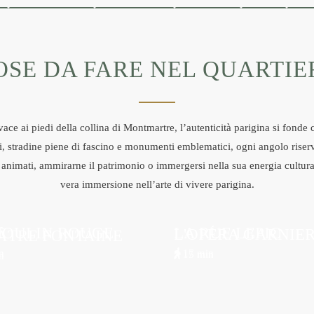
OSE DA FARE NEL QUARTIE
vace ai piedi della collina di Montmartre, l’autenticità parigina si fond
ici, stradine piene di fascino e monumenti emblematici, ogni angolo riserv
i animati, ammirarne il patrimonio o immergersi nella sua energia cultura
vera immersione nell’arte di vivere parigina.
MOULIN ROUGE
LA RUE LEPIC
L'OPÉRA GARNIE
ÂTRE FONTAINE
PER
PER
n
17 min
15 min
n
NE
SAPERNE
SAPERNE
NE
DI PIÙ
DI PIÙ
SU DI
SU DI