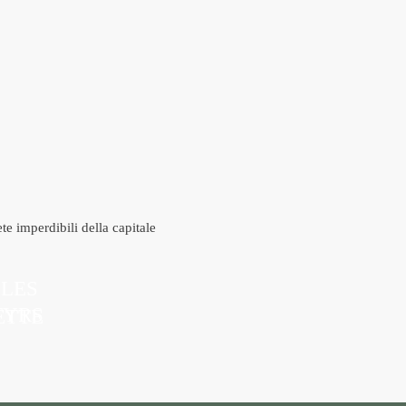
te imperdibili della capitale
 LES
TYRS
ETTE