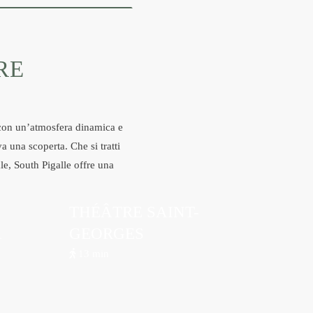
RE
e con un’atmosfera dinamica e
a una scoperta. Che si tratti
le, South Pigalle offre una
THÉÂTRE SAINT-
R
GEORGES
PER
13 min
SAPERNE
DI PIÙ
SU DI