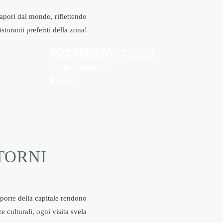
sapori dal mondo, riflettendo
storanti preferiti della zona!
SCARPETTA
THE CRYING TIGER
Cucina italiana
Cucina thailandese
PER
PER
4 min
6 min
SAPERNE
SAPERNE
DI PIÙ
DI PIÙ
SU DI
SU DI
ESSO
ESSO
NTORNI
porte della capitale rendono
e culturali, ogni visita svela