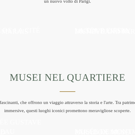
un nuovo volto di Parigi.
E DE LA CITÉ
LA TOUR EIFFEL
PER
MUSÉE D’ORSAY
PER
 MARAIS
DISNEYLAND PAR
PER
NE
SAPERNE
SAPERNE
NE
SAPERNE
DI PIÙ
DI PIÙ
DI PIÙ
SU DI
SU DI
SU DI
ESSO
ESSO
ESSO
MUSEI NEL QUARTIERE
fascinanti, che offrono un viaggio attraverso la storia e l'arte. Tra patri
immersive, questi luoghi iconici promettono meravigliose scoperte.
ÉE GUSTAVE
EAU
MUSÉE DE MONT
RD
PARADOX MUSE