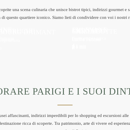
coprite una scena culinaria che unisce bistrot tipici, indirizzi gourmet e 
à di questo quartiere iconico. Siamo lieti di condividere con voi i nostri ri
SINE
EVI EVANE
CHENAPAN
PANTRUCHE
MINORE
CAILLEBOTTE
BOURG DAIMANT
francese
Gastronomia greca
Cucina francese
francese
Cucina francese
Cucina francese
vegetariana
PER
PER
PER
2 min
PER
3 min
5 min
9 min
n
NE
SAPERNE
SAPERNE
NE
SAPERNE
SAPERNE
NE
DI PIÙ
DI PIÙ
DI PIÙ
DI PIÙ
SU DI
SU DI
SU DI
SU DI
ESSO
ESSO
ESSO
ESSO
RARE PARIGI E I SUOI DI
i affascinanti, indirizzi imperdibili per lo shopping ed escursioni alle 
destinazione ricca di scoperte. Tra patrimonio, arte di vivere ed esperienz